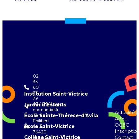
02
35
60
23
Institution Saint-Victrice
79
0761724L@ac-
Jardin d'Enfants
normandie.fr
Actualités
École Sainte-Thérese-d'Avila
15 rue
APEL
Philibert
OGEC
École Saint-Victrice
Caux
Inscriptio
76420
Collège Saint-Victrice
Contact
Bihorel