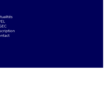
tualités
PEL
GEC
scription
ntact