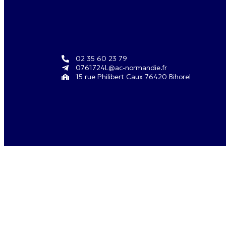
02 35 60 23 79
0761724L@ac-normandie.fr
15 rue Philibert Caux 76420 Bihorel