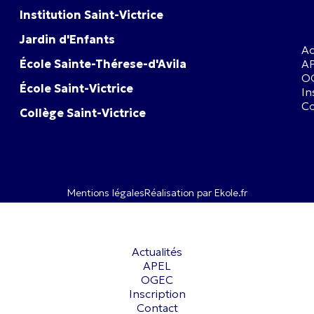
Institution Saint-Victrice
Jardin d'Enfants
Ac
École Sainte-Thérese-d'Avila
A
O
École Saint-Victrice
In
Co
Collège Saint-Victrice
Mentions légales
Réalisation par Ekole.fr
Actualités
APEL
OGEC
Inscription
Contact