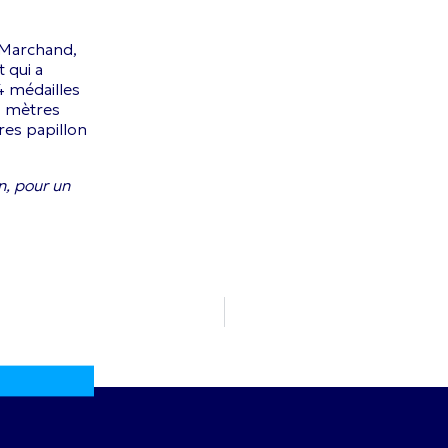
 Marchand,
t qui a
4 médailles
00 mètres
res papillon
n, pour un