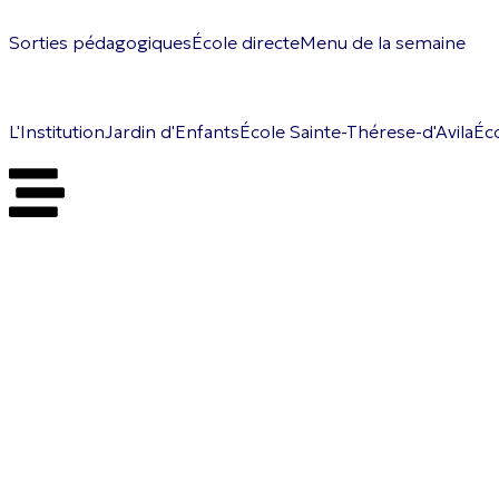
Sorties pédagogiques
École directe
Menu de la semaine
L'Institution
Jardin d'Enfants
École Sainte-Thérese-d'Avila
Éco