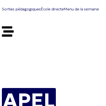
Sorties pédagogiques
École directe
Menu de la semaine
Écoles et
Collège
APEL