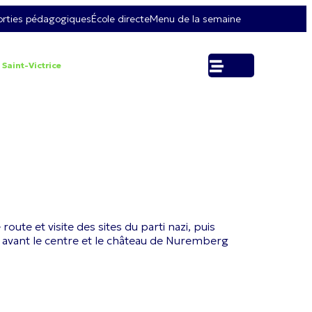
orties pédagogiques
École directe
Menu de la semaine
 Saint-Victrice
e et visite des sites du parti nazi, puis
e avant le centre et le château de Nuremberg