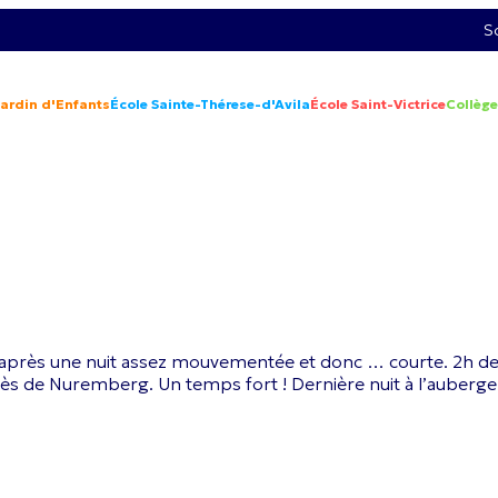
S
Jardin d'Enfants
École Sainte-Thérese-d'Avila
École Saint-Victrice
Collège
rès une nuit assez mouvementée et donc … courte. 2h de rout
ocès de Nuremberg. Un temps fort ! Dernière nuit à l’auberg