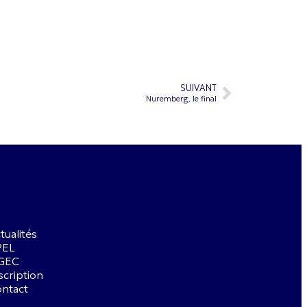
SUIVANT
Nuremberg, le final
tualités
PEL
GEC
scription
ntact