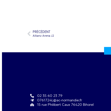
PRÉCÉDENT
Allianz Arena J2
02 35 60 23 79
0761724L@ac-normandie.fr
15 rue Philibert Caux 76420 Bihorel