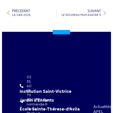
PRÉCÉDENT
SUIVANT
LA CAN 2025
LE NOUVEAU FILM AVATAR 3
02
35
60
23
Institution Saint-Victrice
79
0761724L@ac-
Jardin d'Enfants
normandie.fr
Actualités
École Sainte-Thérese-d'Avila
15 rue
APEL