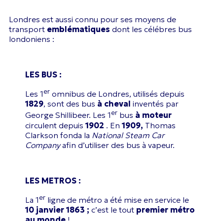
Londres est aussi connu pour ses moyens de
transport
emblématique
s
dont les célébres bus
londoniens :
LES BUS :
er
Les 1
omnibus de Londres, utilisés depuis
1829
, sont des bus
à cheval
inventés par
er
George Shillibeer. Les 1
bus
à moteur
circulent depuis
1902
. En
1909,
Thomas
Clarkson fonda la
National Steam Car
Company
afin d’utiliser des bus à vapeur.
LES METROS :
er
La 1
ligne de métro a été mise en service le
10 janvier 1863 ;
c’est le tout
premier métro
au monde
!