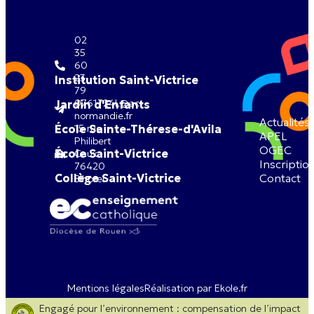
02
35
60
23
Institution Saint-Victrice
79
0761724L@ac-
Jardin d'Enfants
normandie.fr
Actualités
École Sainte-Thérese-d'Avila
15 rue
APEL
Philibert
OGEC
École Saint-Victrice
Caux
Inscriptio
76420
Collège Saint-Victrice
Contact
Bihorel
Mentions légales
Réalisation par Ekole.fr
Engagé pour l’environnement : compensation de l’impact