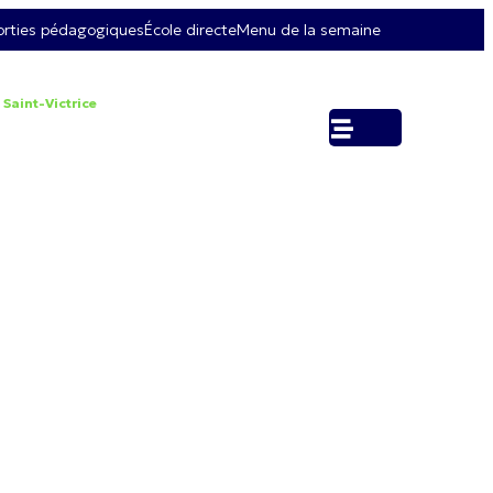
orties pédagogiques
École directe
Menu de la semaine
 Saint-Victrice