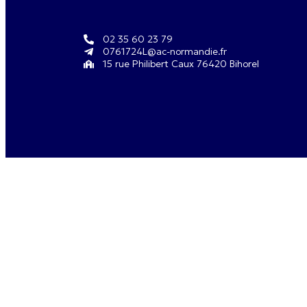
02 35 60 23 79
0761724L@ac-normandie.fr
15 rue Philibert Caux 76420 Bihorel