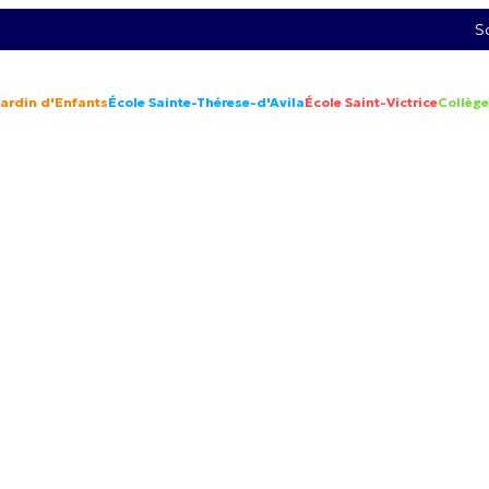
S
Jardin d'Enfants
École Sainte-Thérese-d'Avila
École Saint-Victrice
Collège