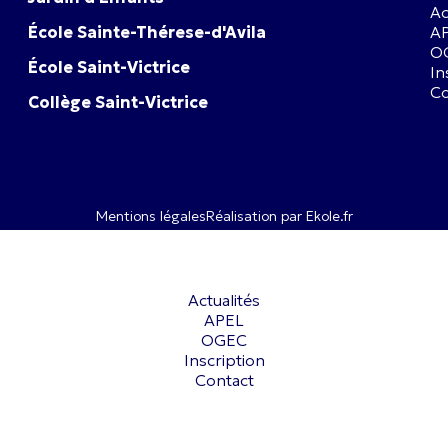
Ac
École Sainte-Thérese-d'Avila
A
O
École Saint-Victrice
In
Co
Collège Saint-Victrice
Mentions légales
Réalisation par Ekole.fr
Actualités
APEL
OGEC
Inscription
Contact