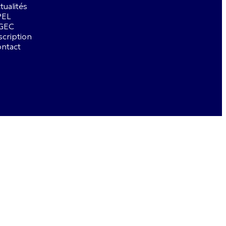
tualités
PEL
GEC
scription
ntact